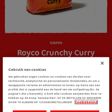
SOEPEN
Royco Crunchy Curry
De warmste pauze begint ongetwijfeld bij Royco Curry Crunchy.
Gebruik van cookies
Want met een naam die op zich al een tongtwister is, is je mond
We gebruiken eigen cookies en cookies van derden voor
meteen opgewarmd. Daarna kan jij zonder zorgen genieten van
technische, analytische en personalisatie-doeleinden, en om u
aangepaste reclame en advertenties te tonen, op basis van een
deze heerlijke currysoep boordevol kip, wortel, pasta en
profiel dat is opgesteld aan de hand van uw surfgedrag (bv. de
broodkorstjes.
pagina's die u bezoekt). U kunt alle cookies aanvaarden door te
klikken op de knop ‘Aanvaarden’, OF ZE INSTELLEN OF WEIGEREN
Ook verkrijgbaar als:
DOOR TE KLIKKEN OP ‘COOKIESINSTELLINGEN’.
Cookiebeleid
Big Box
(20 zakjes)