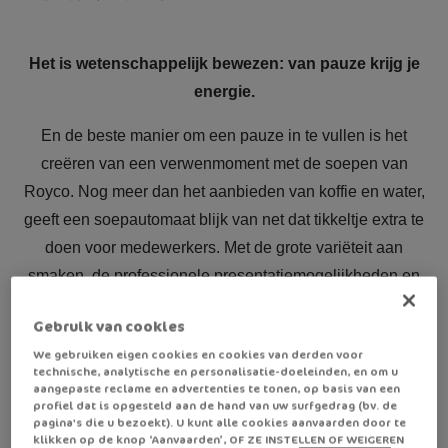
Het is wetenschappelijk bewezen: van pauze krijg je
energie.
En de beste manier om een pauze in te vullen is het
creëren van een verwenmoment met de soepen van
Royco. Nog meer dan het aanbieden van koffie en water,
geeft een soepautomaat blijk van net dat tikkeltje extra te
doen voor medewerkers. Met de grote variëteit aan
smaken, de professionele presentatiemogelijkheden en
bovenal de lekkere smaak zit u gebeiteld om de perfecte
Gebruik van cookies
pauze altijd binnen handbereik te hebben.
We gebruiken eigen cookies en cookies van derden voor
technische, analytische en personalisatie-doeleinden, en om u
aangepaste reclame en advertenties te tonen, op basis van een
profiel dat is opgesteld aan de hand van uw surfgedrag (bv. de
pagina's die u bezoekt). U kunt alle cookies aanvaarden door te
klikken op de knop ‘Aanvaarden’, OF ZE INSTELLEN OF WEIGEREN