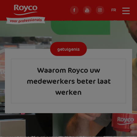
Skip
to
FR
Menu
Sluit
main
menu
navigation
getuigenis
Waarom Royco uw
medewerkers beter laat
werken