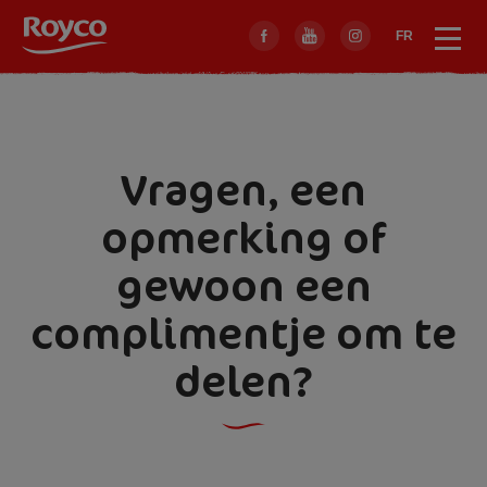
Skip
to
FR
Menu
Sluit
main
menu
navigation
Vragen, een
opmerking of
gewoon een
complimentje om te
delen?