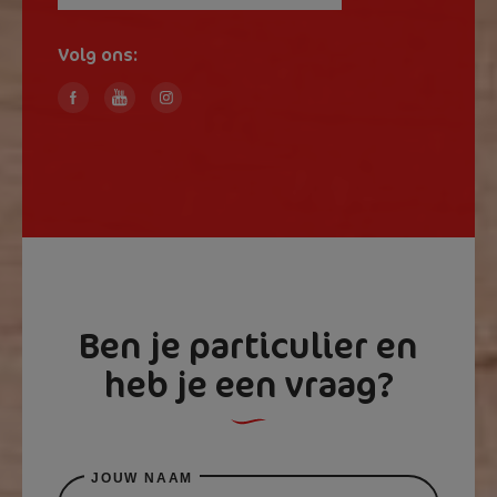
Volg ons:
Facebook
Youtube
Inst
Ben je particulier en
heb je een vraag?
JOUW NAAM