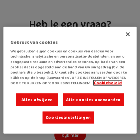
Heb je een vraag?
Gebruik van cookies
Mischien hebben wij het antwoord al.
We gebruiken eigen cookies en cookies van derden voor
technische, analytische en personalisatie-doeleinden, en om u
aangepaste reclame en advertenties te tonen, op basis van een
Naar veelgestelde vragen
profiel dat is opgesteld aan de hand van uw surfgedrag (bv. de
pagina's die u bezoekt). U kunt alle cookies aanvaarden door te
klikken op de knop ‘Aanvaarden’, OF ZE INSTELLEN OF WEIGEREN
Ben je professional?
DOOR TE KLIKKEN OP ‘COOKIESINSTELLINGEN’.
Cookiebeleid
Alles afwijzen
Alle cookies aanvaarden
Meer informatie voor professionelen op ons B2B
luik.
Cookiesinstellingen
Kijk hier