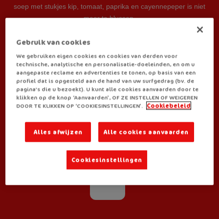
soep met stukjes kip, tomaat, paprika en cayennepeper is niet
meer te blussen.
Gebruik van cookies
Je vindt Royco Big Boxen
HIER.
We gebruiken eigen cookies en cookies van derden voor
technische, analytische en personalisatie-doeleinden, en om u
aangepaste reclame en advertenties te tonen, op basis van een
profiel dat is opgesteld aan de hand van uw surfgedrag (bv. de
BEREIDINGSWIJZE:
pagina's die u bezoekt). U kunt alle cookies aanvaarden door te
klikken op de knop ‘Aanvaarden’, OF ZE INSTELLEN OF WEIGEREN
DOOR TE KLIKKEN OP ‘COOKIESINSTELLINGEN’.
Cookiebeleid
Alles afwijzen
Alle cookies aanvaarden
JE VINDT ROYCO BIJ:
Cookiesinstellingen