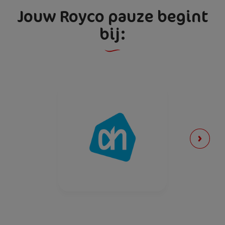
Jouw Royco pauze begint
1,2 g
bij:
Zout
1,7 g
* Referentie-inname van een gemiddelde volwassene (8400 kJ / 2000
kcal)