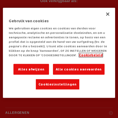
Ook verkrijgbaar als:
Big Box
(20 zakjes)
Gebruik van cookies
We gebruiken eigen cookies en cookies van derden voor
technische, analytische en personalisatie-doeleinden, en om u
BEREIDINGSWIJZE:
aangepaste reclame en advertenties te tonen, op basis van een
profiel dat is opgesteld aan de hand van uw surfgedrag (bv. de
pagina's die u bezoekt). U kunt alle cookies aanvaarden door te
klikken op de knop ‘Aanvaarden’, OF ZE INSTELLEN OF WEIGEREN
DOOR TE KLIKKEN OP ‘COOKIESINSTELLINGEN’.
Cookiebeleid
Alles afwijzen
Alle cookies aanvaarden
JE VINDT ROYCO BIJ:
Cookiesinstellingen
ALLERGENEN