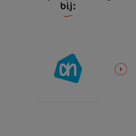
bij:
Zout
1,6 g
*referentie-inname van een gemiddelde volwassene (8400KJ/2000kcal)