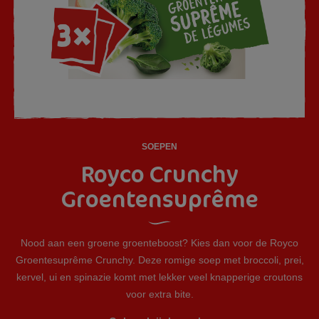
SOEPEN
Royco Crunchy
Groentensuprême
Nood aan een groene groenteboost? Kies dan voor de Royco
Groentesuprême Crunchy. Deze romige soep met broccoli, prei,
kervel, ui en spinazie komt met lekker veel knapperige croutons
voor extra bite.