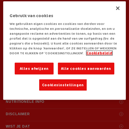
BEREIDINGSWIJZE:
Gebruik van cookies
We gebruiken eigen cookies en cookies van derden voor
technische, analytische en personalisatie-doeleinden, en om u
aangepaste reclame en advertenties te tonen, op basis van een
profiel dat is opgesteld aan de hand van uw surfgedrag (bv. de
pagina's die u bezoekt). U kunt alle cookies aanvaarden door te
JE VINDT ROYCO BIJ:
klikken op de knop ‘Aanvaarden’, OF ZE INSTELLEN OF WEIGEREN
DOOR TE KLIKKEN OP ‘COOKIESINSTELLINGEN’.
Cookiebeleid
Alles afwijzen
Alle cookies aanvaarden
Cookiesinstellingen
INGREDIËNTEN
Ingrediënten: zetmeel, glucosestroop, suiker, zout, aroma's (bevat tarwe
NUTRITIONELE INFO
(gluten)), tomaat, prei 4,7%, kippenvet (kippenvet, antioxidant: extracten
van rozemarijn), mungboonscheuten 2,8%, wortel 1,9%, zoutvervanger:
Gemiddelde voedingswaarde na bereiding per portie (200 ml)
DISCLAIMER
kaliumchloride, paprikapoeder, rode paprika 1,1%, erwten 0,7%,
Energie
voedingszuur: citroenzuur, cayennepeper, zonnebloemolie. Kan sporen
Royco investeert continu in het onderzoek en de ontwikkeling van haar
WIST JE DAT
250kj