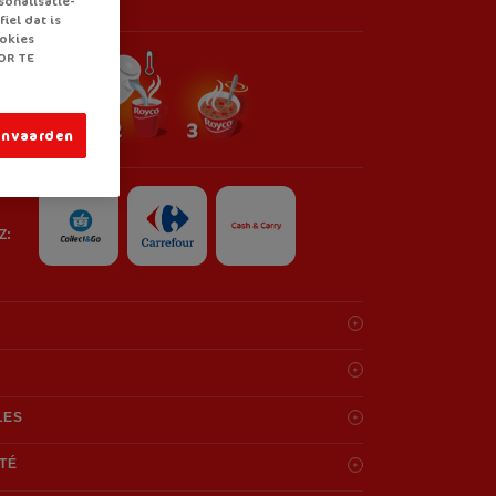
nels
sonalisatie-
iel dat is
ookies
OR TE
anvaarden
Z:
ri.
gras
dans la liste des ingrédients.
lucose,
croûtons
15% (farine de
blé
(
gluten
), huile de
LES
 de romarin), huile de palme, sucre, sel,
beurre
en poudre,
arotte, oignon, substitut de sel: chlorure de potassium,
 préparation par portion (200 ml)
TÉ
 E472e, poireau, tomate, stabilisants: E340 et E451,