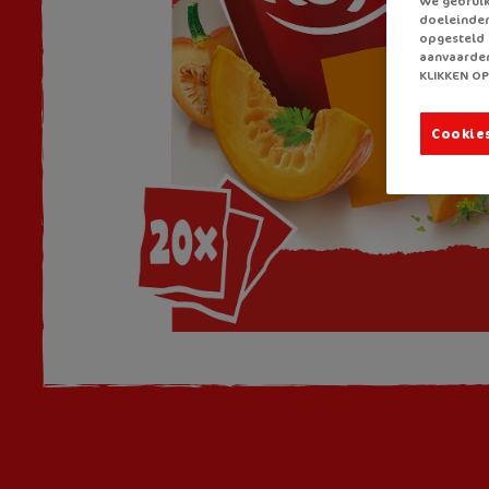
We gebruik
doeleinden
opgesteld 
aanvaarden
KLIKKEN OP
Cookie