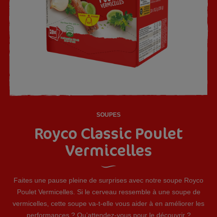
SOUPES
Royco Classic Poulet
Vermicelles
Faites une pause pleine de surprises avec notre soupe Royco
Poulet Vermicelles. Si le cerveau ressemble à une soupe de
vermicelles, cette soupe va-t-elle vous aider à en améliorer les
performances ? Qu’attendez-vous pour le découvrir ?