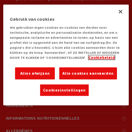
Gebruik van cookies
MÉTHODE DE PRÉPARATION
We gebruiken eigen cookies en cookies van derden voor
technische, analytische en personalisatie-doeleinden, en om u
aangepaste reclame en advertenties te tonen, op basis van een
profiel dat is opgesteld aan de hand van uw surfgedrag (bv. de
pagina's die u bezoekt). U kunt alle cookies aanvaarden door te
klikken op de knop ‘Aanvaarden’, OF ZE INSTELLEN OF WEIGEREN
DOOR TE KLIKKEN OP ‘COOKIESINSTELLINGEN’.
Cookiebeleid
VOUS RETROUVEZ ROYCO CHEZ:
Alles afwijzen
Alle cookies aanvaarden
Cookiesinstellingen
INGRÉDIENTS
Amidon, sirop de glucose, pâtes 17% (farine de
blé
(
gluten
), sel, extrait de
INFORMATIONS NUTRITIONENNELLES
curcuma), arômes (contient
blé
(
gluten
),
orge
(
gluten
) et
céleri
), sel,
bouillon de poulet 5,0% (viande de poulet cuite 3,5%, sel, maltodextrine,
Valeurs nutritionelles moyennes après préparation par portion (200 ml)
ALLERGÈNES