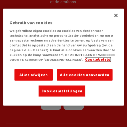
et de croûtons.
Egalement disponible en:
Gebruik van cookies
Small Box
(3 sachets) pour les particuliers
Vending
pour les professionnels
We gebruiken eigen cookies en cookies van derden voor
technische, analytische en personalisatie-doeleinden, en om u
aangepaste reclame en advertenties te tonen, op basis van een
profiel dat is opgesteld aan de hand van uw surfgedrag (bv. de
MÉTHODE DE PRÉPARATION
pagina's die u bezoekt). U kunt alle cookies aanvaarden door te
klikken op de knop ‘Aanvaarden’, OF ZE INSTELLEN OF WEIGEREN
DOOR TE KLIKKEN OP ‘COOKIESINSTELLINGEN’.
Cookiebeleid
Alles afwijzen
Alle cookies aanvaarden
VOUS RETROUVEZ ROYCO CHEZ:
Cookiesinstellingen