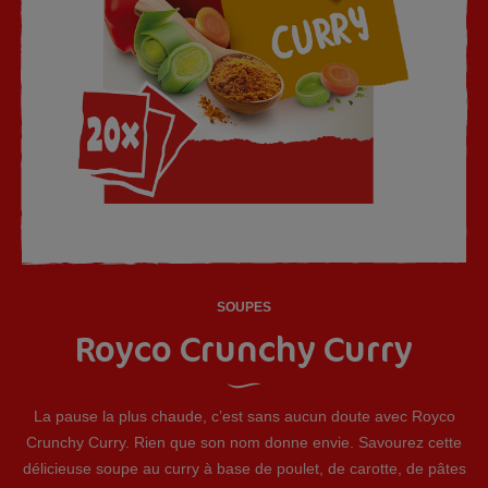
SOUPES
Royco Crunchy Curry
La pause la plus chaude, c’est sans aucun doute avec Royco
Crunchy Curry. Rien que son nom donne envie. Savourez cette
délicieuse soupe au curry à base de poulet, de carotte, de pâtes