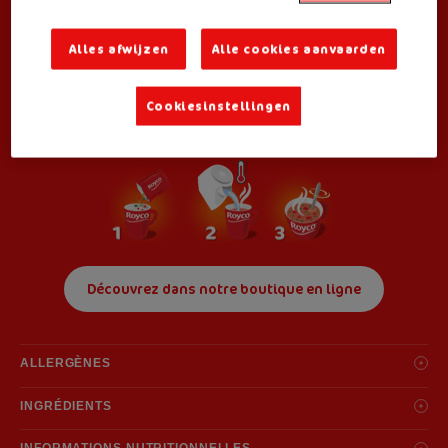
légumes pour la journée en une seule gorgée. Tous les bienfaits
de la tomate, de la carotte, du poireau, de l’oignon et du persil
Alles afwijzen
Alle cookies aanvaarden
dans une tasse de soupe réconfortante.
Cookiesinstellingen
MÉTHODE DE PRÉPARATION
Découvrez dans notre boutique en ligne
ALLERGÈNES
Pâtes, blé (gluten), céleri, lait.
INGRÉDIENTS
Les allergènes sont aussi indiqués en
gras
dans la liste des ingrédients.
tomate 31%, amidon de pomme de terre,
pâtes
12% (farine de
blé
(
gluten
),