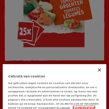
SOUPES
Gebruik van cookies
Royco classic Tomates
We gebruiken eigen cookies en cookies van derden voor
Légumes
technische, analytische en personalisatie-doeleinden, en om u
aangepaste reclame en advertenties te tonen, op basis van een
profiel dat is opgesteld aan de hand van uw surfgedrag (bv. de
pagina's die u bezoekt). U kunt alle cookies aanvaarden door te
Besoin d’un petit remontant ? Grâce à la soupe Royco Tomates
klikken op de knop ‘Aanvaarden’, OF ZE INSTELLEN OF WEIGEREN
DOOR TE KLIKKEN OP ‘COOKIESINSTELLINGEN’.
Cookiebeleid
Légumes, vous avez déjà une partie de votre portion de