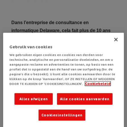
Dans l’entreprise de consultance en
informatique Delaware, cela fait plus de 10 ans
déjà que Royco est une valeur sûre pour les
pauses. Christl, responsable de la réception et
Gebruik van cookies
Facility dans le bureau de Courtrai, et ses
We gebruiken eigen cookies en cookies van derden voor
technische, analytische en personalisatie-doeleinden, en om u
collègues ne pourraient plus se passer des
aangepaste reclame en advertenties te tonen, op basis van een
profiel dat is opgesteld aan de hand van uw surfgedrag (bv. de
soupes et snacks de Royco. Tout comme du
pagina's die u bezoekt). U kunt alle cookies aanvaarden door te
programme d'épargne correspondant. En
klikken op de knop ‘Aanvaarden’, OF ZE INSTELLEN OF WEIGEREN
DOOR TE KLIKKEN OP ‘COOKIESINSTELLINGEN’.
Cookiebeleid
buvant ensemble de la soupe Royco, les
salariés de Delaware récoltent des points pour
Alles afwijzen
Alle cookies aanvaarden
compléter leur carte d'épargne. Pour chaque
carte remplie, ils reçoivent plusieurs produits
Cookiesinstellingen
Royco gratuits et peuvent également tenter de
remporter un prix supplémentaire. En d’autres