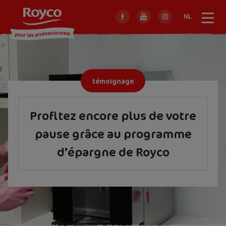
Skip
to
NL
Menu
Sluit
main
menu
navigation
témoignage
Profitez encore plus de votre
pause grâce au programme
d’épargne de Royco