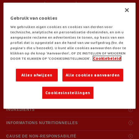
MÉTHODE DE PRÉPARATION
Gebruik van cookies
We gebruiken eigen cookies en cookies van derden voor
technische, analytische en personalisatie-doeleinden, en om u
aangepaste reclame en advertenties te tonen, op basis van een
profiel dat is opgesteld aan de hand van uw surfgedrag (bv. de
VOUS RETROUVEZ ROYCO CHEZ:
pagina's die u bezoekt). U kunt alle cookies aanvaarden door te
klikken op de knop ‘Aanvaarden’, OF ZE INSTELLEN OF WEIGEREN
DOOR TE KLIKKEN OP ‘COOKIESINSTELLINGEN’.
Cookiebeleid
Alles afwijzen
Alle cookies aanvaarden
Cookiesinstellingen
ALLERGÈNES
Pâtes, blé (gluten), orge (gluten), céleri, lait.
INGRÉDIENTS
Les allergènes sont indiqués en
gras
dans la liste des ingrédients.
pâtes
28% (farine de
blé
(
gluten
), sel), amidon modifié de pomme de terre,
INFORMATIONS NUTRITIONNELLES
sirop de glucose, sel, amidon de pomme de terre, arômes
(contient
orge
(
gluten
) et
céleri
), graisse de palme, exhausteurs de goût:
Valeurs nutritionelles moyennes après préparation par portion (200 ml)
CAUSE DE NON-RESPONSABILITÉ