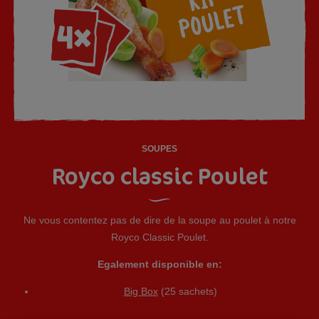
SOUPES
Royco classic Poulet
Ne vous contentez pas de dire de la soupe au poulet à notre
Royco Classic Poulet.
Egalement disponible en:
Big Box
(25 sachets)