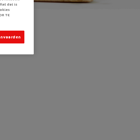
iel dat is
ookies
OR TE
anvaarden
?