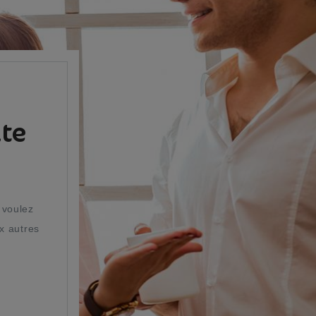
ite
 voulez
x autres