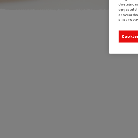
doeleinden
opgesteld 
aanvaarden
KLIKKEN OP
Cookie