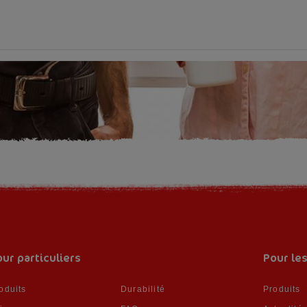
ur particuliers
Pour le
oduits
Durabilité
Produits