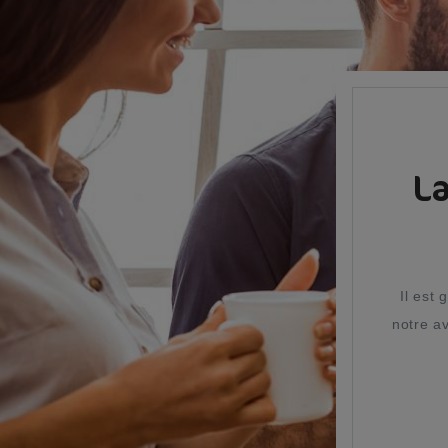
La
Il est
notre av