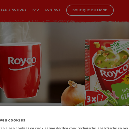
Sou
ITÉS & ACTIONS
FAQ
CONTACT
BOUTIQUE EN LIGNE
van cookies
en eigen cookies en cookies van derden voor technische, analytische en per