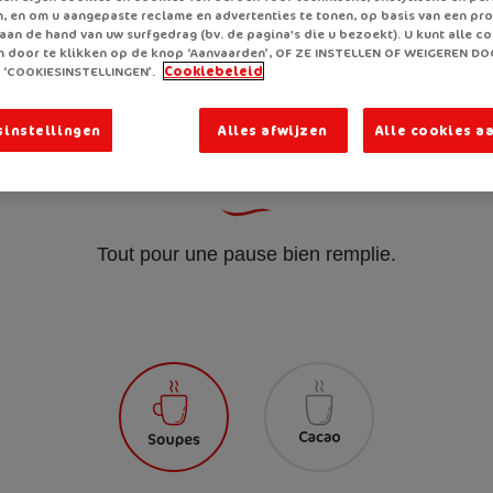
, en om u aangepaste reclame en advertenties te tonen, op basis van een prof
aan de hand van uw surfgedrag (bv. de pagina's die u bezoekt). U kunt alle c
 door te klikken op de knop ‘Aanvaarden’, OF ZE INSTELLEN OF WEIGEREN DO
 ‘COOKIESINSTELLINGEN’.
Cookiebeleid
sinstellingen
Alles afwijzen
Alle cookies a
Que recherchez-vous 
Tout pour une pause bien remplie.