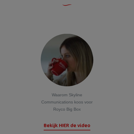
1,7 g
Zout
1,6 g
*referentie-inname van een gemiddelde volwassene (8400KJ/2000kcal)
Waarom Skyline
Communications koos voor
Royco Big Box
Bekijk HIER de video