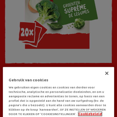
SOEPEN
Gebruik van cookies
Royco Crunchy
We gebruiken eigen cookies en cookies van derden voor
Groentensuprême
technische, analytische en personalisatie-doeleinden, en om u
aangepaste reclame en advertenties te tonen, op basis van een
profiel dat is opgesteld aan de hand van uw surfgedrag (bv. de
pagina's die u bezoekt). U kunt alle cookies aanvaarden door te
Nood aan een groene groenteboost? Kies dan voor de Royco
klikken op de knop ‘Aanvaarden’, OF ZE INSTELLEN OF WEIGEREN
DOOR TE KLIKKEN OP ‘COOKIESINSTELLINGEN’.
Cookiebeleid
Groentesuprême Crunchy. Deze romige soep met broccoli, prei,