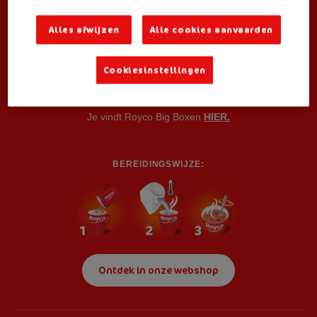
kervel, ui en spinazie komt met lekker veel knapperige croutons
voor extra bite.
Alles afwijzen
Alle cookies aanvaarden
Ook verkrijgbaar als:
Cookiesinstellingen
Small Box
(3 zakjes) voor consumenten
Vending
voor professionals
Je vindt Royco Big Boxen
HIER.
BEREIDINGSWIJZE:
Ontdek in onze webshop