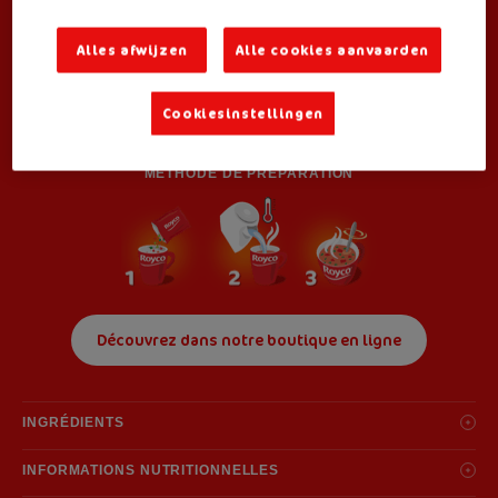
Alles afwijzen
Alle cookies aanvaarden
Egalement disponible en:
Cookiesinstellingen
Small Box
(3 sachets) pour les particuliers
MÉTHODE DE PRÉPARATION
Découvrez dans notre boutique en ligne
INGRÉDIENTS
Ingrédients: sirop de glucose, tomate 17%, amidon, pâtes (farine de blé
INFORMATIONS NUTRITIONNELLES
(gluten), eau, sel, extrait de curcuma), sel, pois chiche 6,0%, carotte 4,0%,