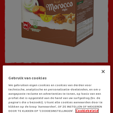
SOUPES
Gebruik van cookies
Royco Morocco Style
We gebruiken eigen cookies en cookies van derden voor
technische, analytische en personalisatie-doeleinden, en om u
aangepaste reclame en advertenties te tonen, op basis van een
profiel dat is opgesteld aan de hand van uw surfgedrag (bv. de
Apportez la savoureuse cuisine marocaine à votre pause avec
pagina's die u bezoekt). U kunt alle cookies aanvaarden door te
notre nouvelle recette. Savourez une soupe exotique à base de
klikken op de knop ‘Aanvaarden’, OF ZE INSTELLEN OF WEIGEREN
pois chiches, d'oignons et plein d'épices.
DOOR TE KLIKKEN OP ‘COOKIESINSTELLINGEN’.
Cookiebeleid