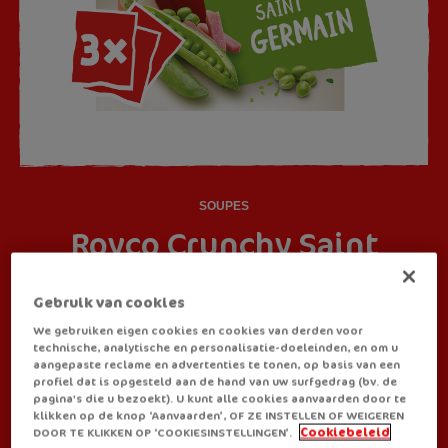
SOUPES
Royco Crunchy Saint
Germain
Gebruik van cookies
We gebruiken eigen cookies en cookies van derden voor
Une soupe qui inspire le respect. La soupe Royco Crunchy Saint
technische, analytische en personalisatie-doeleinden, en om u
aangepaste reclame en advertenties te tonen, op basis van een
Germain aux pois, morceaux de jambon et croûtons ? Aussi
profiel dat is opgesteld aan de hand van uw surfgedrag (bv. de
savoureuse que son nom le laisse entendre.
pagina's die u bezoekt). U kunt alle cookies aanvaarden door te
klikken op de knop ‘Aanvaarden’, OF ZE INSTELLEN OF WEIGEREN
Egalement disponible en:
DOOR TE KLIKKEN OP ‘COOKIESINSTELLINGEN’.
Cookiebeleid